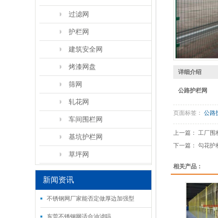
过滤网
护栏网
建筑安全网
烤漆网盘
详细介绍
筛网
公路
护栏网
轧花网
页面标签：
公路
车间围栏网
上一篇：
工厂围
基坑护栏网
下一篇：
勾花护
草坪网
相关产品：
新闻资讯
不锈钢网厂家能否定做厚边加强型
东莞不锈钢网适合油滤吗