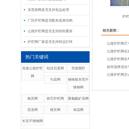
东莞筛网是否支持包边处理
护
厂区护栏网是否配有底座结构
相关新闻：
公路护栏网是否支持拆卸重装
护栏网厂家是否支持样品打样
公路护栏网尺
公路护栏网在
热门关键词
公路护栏网在
如何选择适合
高速公路护栏
铅丝石笼网
市政围栏
公路护栏网怎
网
勾花网
钢格板东莞不
锈钢网
格宾网
铁艺护栏网
聚氨酯矿筛网
尼龙网
格宾网
保温网
长安不锈钢网