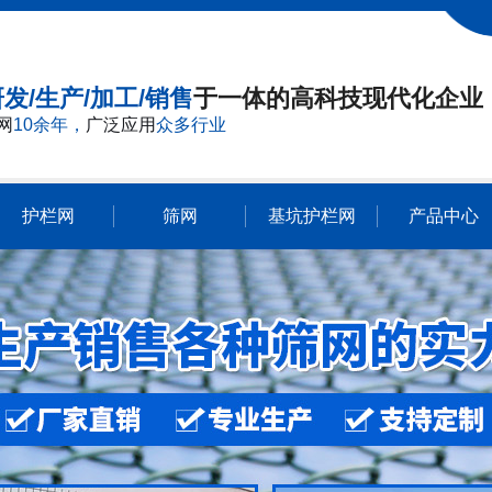
发/生产/加工/销售
于一体的高科技现代化企业
网
10余年，
广泛应用
众多行业
护栏网
筛网
基坑护栏网
产品中心
不锈钢网
冲孔网
窗纱网
电焊网
钢板网
过滤网