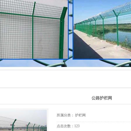
护栏网
建筑安全网
烤漆网盘
筛网
轧花网
车间围栏网
基坑护栏网
草坪网
公路护栏网
所属分类：
护栏网
点击次数：
123