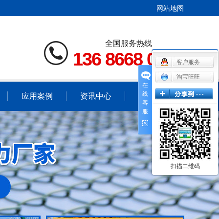
网站地图
全国服务热线
136 8668 0007
客户服务
淘宝旺旺
在
线
应用案例
资讯中心
联系我们
客
服
不锈钢网应用案例
公司新闻
冲孔网应用案例
行业新闻
窗纱网应用案例
技术中心
扫描二维码
电焊网应用案例
钢板网应用案例